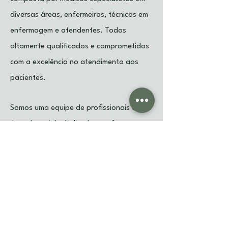
diversas áreas, enfermeiros, técnicos em
enfermagem e atendentes. Todos
altamente qualificados e comprometidos
com a excelência no atendimento aos
pacientes.
Somos uma equipe de profissionais da
área da saúde dedicados a oferecer
serviços médicos de qualidade para você
e sua família. Nossa missão é promover
um atendimento humanizado e
personalizado, visando sempre o seu
bem-estar e satisfação. Conte conosco
para cuidar da sua saúde!